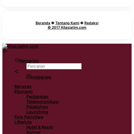
Beranda
●
Tentang Kami
●
Redaksi
© 2017 Kilasjatim.com
Pencarian
Instagram
Beranda
Ekonomi
Perbankan
Telekomunikasi
Pelabuhan
Launching
Foto Peristiwa
Lifestyle
Hotel & Resto
Kuliner