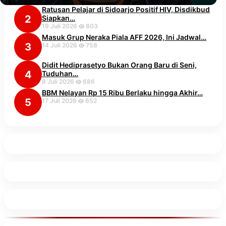
Ratusan Pelajar di Sidoarjo Positif HIV, Disdikbud
2
Siapkan…
19 Juli 2026
803
Masuk Grup Neraka Piala AFF 2026, Ini Jadwal…
3
14 Juli 2026
758
Didit Hediprasetyo Bukan Orang Baru di Seni,
4
Tuduhan…
8 Juli 2026
686
BBM Nelayan Rp 15 Ribu Berlaku hingga Akhir…
5
17 Juli 2026
652