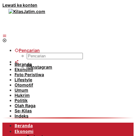
Lewati ke konten
Pencarian
Beranda
Instagram
Ekonomi
Foto Peristiwa
Lifestyle
Otomotif
Umum
Hukrim
Politik
Olah Raga
Se-Kilas
Indeks
Beranda
Ekonomi