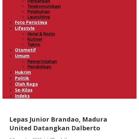
Perbankan
Telekomunikasi
Pelabuhan
Launching
Foto Peristiwa
Lifestyle
Hotel & Resto
Kuliner
Tekno
Otomotif
Umum
Pemerintahan
Pendidikan
Hukrim
Politik
Olah Raga
Se-Kilas
Indeks
Lepas Junior Brandao, Madura
United Datangkan Dalberto