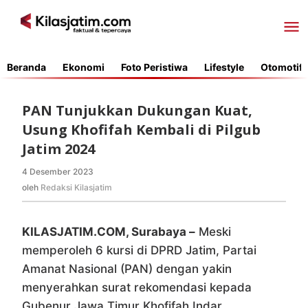
Lewati
ke
konten
Beranda
Ekonomi
Foto Peristiwa
Lifestyle
Otomotif
PAN Tunjukkan Dukungan Kuat,
Usung Khofifah Kembali di Pilgub
Jatim 2024
4 Desember 2023
oleh
Redaksi
oleh
Redaksi Kilasjatim
Kilasjatim
KILASJATIM.COM, Surabaya –
Meski
memperoleh 6 kursi di DPRD Jatim, Partai
Amanat Nasional (PAN) dengan yakin
menyerahkan surat rekomendasi kepada
Gubenur Jawa Timur Khofifah Indar