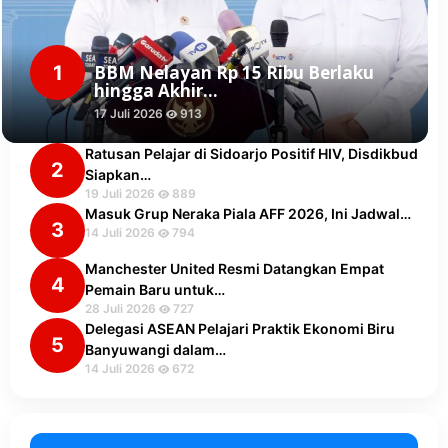
1
BBM Nelayan Rp 15 Ribu Berlaku
hingga Akhir…
17 Juli 2026
913
Ratusan Pelajar di Sidoarjo Positif HIV, Disdikbud
2
Siapkan…
19 Juli 2026
889
Masuk Grup Neraka Piala AFF 2026, Ini Jadwal…
3
14 Juli 2026
794
Manchester United Resmi Datangkan Empat
4
Pemain Baru untuk…
28 Juli 2026
727
Delegasi ASEAN Pelajari Praktik Ekonomi Biru
5
Banyuwangi dalam…
14 Juli 2026
672