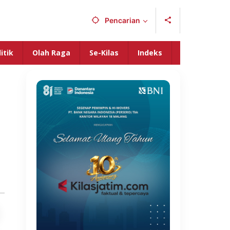
Pencarian
itik
Olah Raga
Se-Kilas
Indeks