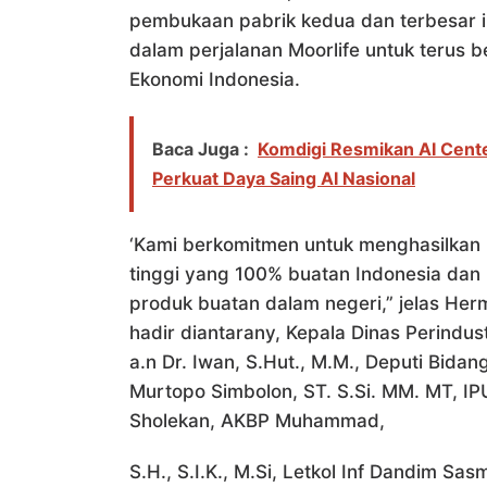
pembukaan pabrik kedua dan terbesar in
dalam perjalanan Moorlife untuk terus 
Ekonomi Indonesia.
Baca Juga :
Komdigi Resmikan AI Cente
Perkuat Daya Saing AI Nasional
‘Kami berkomitmen untuk menghasilkan 
tinggi yang 100% buatan Indonesia d
produk buatan dalam negeri,” jelas H
hadir diantarany, Kepala Dinas Perindu
a.n Dr. Iwan, S.Hut., M.M., Deputi Bidang
Murtopo Simbolon, ST. S.Si. MM. MT, IP
Sholekan, AKBP Muhammad,
S.H., S.I.K., M.Si, Letkol Inf Dandim S