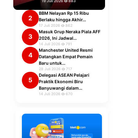
19 Juli 2026
883
BBM Nelayan Rp 15 Ribu
2
Berlaku hingga Akhir…
17 Juli 2026
862
Masuk Grup Neraka Piala AFF
3
2026, Ini Jadwal…
14 Juli 2026
791
Manchester United Resmi
4
Datangkan Empat Pemain
Baru untuk…
28 Juli 2026
717
Delegasi ASEAN Pelajari
5
Praktik Ekonomi Biru
Banyuwangi dalam…
14 Juli 2026
670