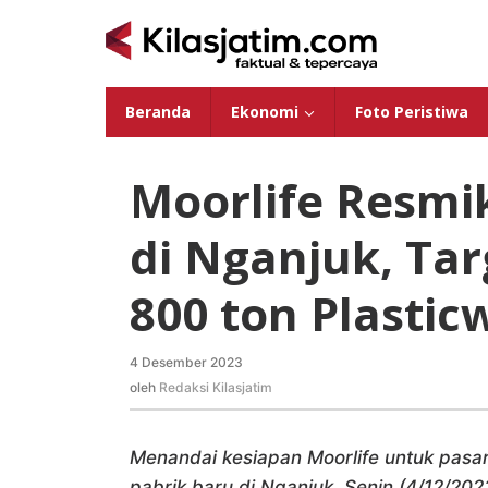
Lewati
ke
konten
Beranda
Ekonomi
Foto Peristiwa
Moorlife Resmi
di Nganjuk, Tar
800 ton Plastic
4 Desember 2023
oleh
Redaksi
oleh
Redaksi Kilasjatim
Kilasjatim
Menandai kesiapan Moorlife untuk pasa
pabrik baru di Nganjuk, Senin (4/12/202