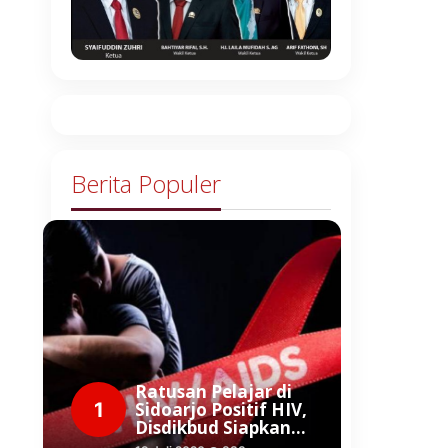
Berita Populer
Ratusan Pelajar di
1
Sidoarjo Positif HIV,
Disdikbud Siapkan…