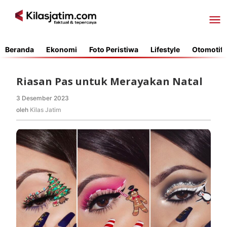
Lewati
ke
konten
Beranda
Ekonomi
Foto Peristiwa
Lifestyle
Otomotif
Riasan Pas untuk Merayakan Natal
3 Desember 2023
oleh
Kilas
oleh
Kilas Jatim
Jatim