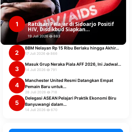
1
Ratusan Pelajar di Sidoarjo Positif
HIV, Disdikbud Siapkan…
19 Juli 2026
883
BBM Nelayan Rp 15 Ribu Berlaku hingga Akhir…
2
17 Juli 2026
866
Masuk Grup Neraka Piala AFF 2026, Ini Jadwal…
3
14 Juli 2026
791
Manchester United Resmi Datangkan Empat
4
Pemain Baru untuk…
28 Juli 2026
718
Delegasi ASEAN Pelajari Praktik Ekonomi Biru
5
Banyuwangi dalam…
14 Juli 2026
670