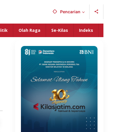
Pencarian
itik
Olah Raga
Se-Kilas
Indeks