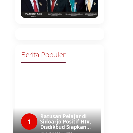
Berita Populer
Ratusan Pelajar di
1
Sidoarjo Positif HIV,
Disdikbud Siapkan…