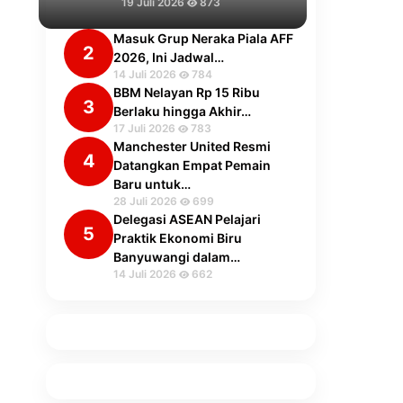
19 Juli 2026
873
Masuk Grup Neraka Piala AFF
2
2026, Ini Jadwal…
14 Juli 2026
784
BBM Nelayan Rp 15 Ribu
3
Berlaku hingga Akhir…
17 Juli 2026
783
Manchester United Resmi
4
Datangkan Empat Pemain
Baru untuk…
28 Juli 2026
699
Delegasi ASEAN Pelajari
5
Praktik Ekonomi Biru
Banyuwangi dalam…
14 Juli 2026
662