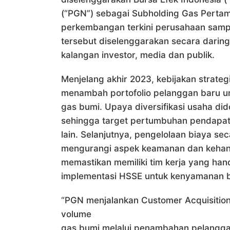
(“PGN”) sebagai Subholding Gas Pert
perkembangan terkini perusahaan sampa
tersebut diselenggarakan secara daring 
kalangan investor, media dan publik.
Menjelang akhir 2023, kebijakan strate
menambah portofolio pelanggan baru u
gas bumi. Upaya diversifikasi usaha di
sehingga target pertumbuhan pendapatan
lain. Selanjutnya, pengelolaan biaya se
mengurangi aspek keamanan dan kehan
memastikan memiliki tim kerja yang ha
implementasi HSSE untuk kenyamanan b
“PGN menjalankan Customer Acquisiti
volume
gas bumi melalui penambahan pelanggan