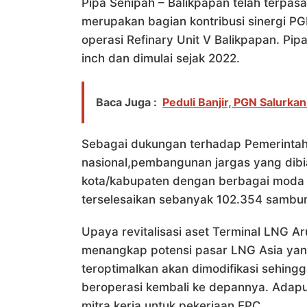
Pipa Senipah – Balikpapan telah terpasa
merupakan bagian kontribusi sinergi P
operasi Refinary Unit V Balikpapan. Pi
inch dan dimulai sejak 2022.
Baca Juga :
Peduli Banjir, PGN Salurka
Sebagai dukungan terhadap Pemerintah 
nasional,pembangunan jargas yang dibia
kota/kabupaten dengan berbagai moda 
terselesaikan sebanyak 102.354 sambu
Upaya revitalisasi aset Terminal LNG 
menangkap potensi pasar LNG Asia yang
teroptimalkan akan dimodifikasi sehing
beroperasi kembali ke depannya. Adapu
mitra kerja untuk pekerjaan EPC.