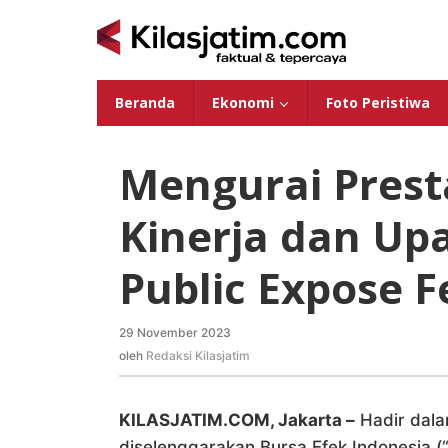
Lewati
ke
konten
Beranda
Ekonomi
Foto Peristiwa
Mengurai Prest
Kinerja dan Up
Public Expose F
29 November 2023
oleh
Redaksi
oleh
Redaksi Kilasjatim
Kilasjatim
KILASJATIM.COM, Jakarta –
Hadir dala
diselenggarakan Bursa Efek Indonesia 