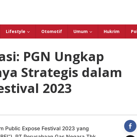
Lifestyle
Otomotif
Umum
Hukrim
Pol
asi: PGN Ungkap
aya Strategis dalam
estival 2023
m Public Expose Festival 2023 yang
(“BEI”), PT Perusahaan Gas Negara Tbk