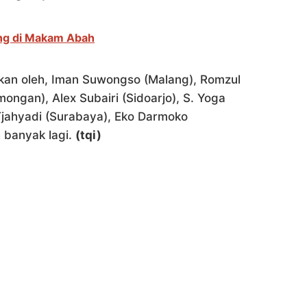
ang di Makam Abah
kan oleh, Iman Suwongso (Malang), Romzul
ngan), Alex Subairi (Sidoarjo), S. Yoga
Tjahyadi (Surabaya), Eko Darmoko
h banyak lagi.
(tqi)