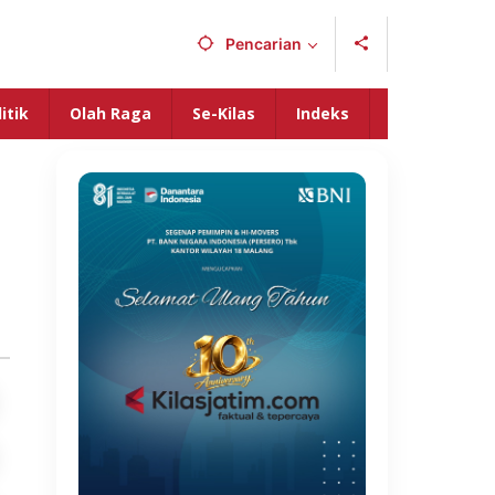
Pencarian
itik
Olah Raga
Se-Kilas
Indeks