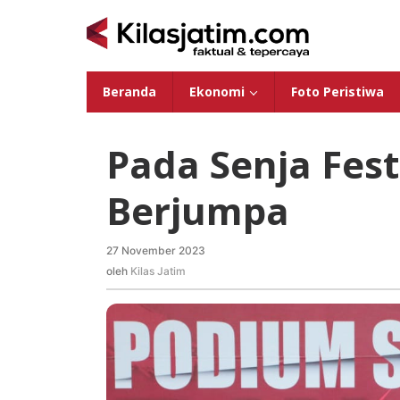
Lewati
ke
konten
Beranda
Ekonomi
Foto Peristiwa
Pada Senja Fes
Berjumpa
27 November 2023
oleh
Kilas
oleh
Kilas Jatim
Jatim