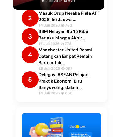
19 Juli 2026
870
Masuk Grup Neraka Piala AFF
2
2026, Ini Jadwal…
14 Juli 2026
783
BBM Nelayan Rp 15 Ribu
3
Berlaku hingga Akhir…
17 Juli 2026
778
Manchester United Resmi
4
Datangkan Empat Pemain
Baru untuk…
28 Juli 2026
697
Delegasi ASEAN Pelajari
5
Praktik Ekonomi Biru
Banyuwangi dalam…
14 Juli 2026
660