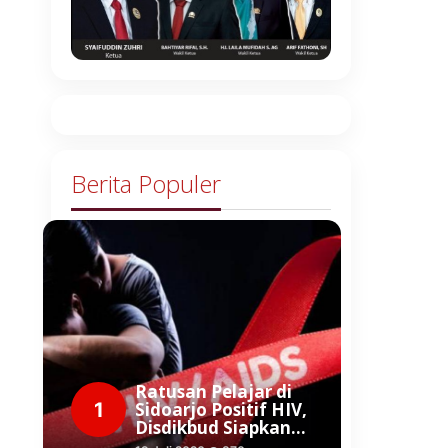
Berita Populer
Ratusan Pelajar di
1
Sidoarjo Positif HIV,
Disdikbud Siapkan…