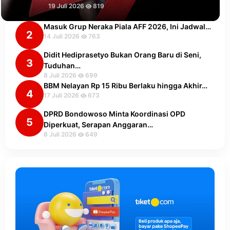
19 Juli 2026
819
Masuk Grup Neraka Piala AFF 2026, Ini Jadwal…
2
14 Juli 2026
763
Didit Hediprasetyo Bukan Orang Baru di Seni,
3
Tuduhan…
8 Juli 2026
699
BBM Nelayan Rp 15 Ribu Berlaku hingga Akhir…
4
17 Juli 2026
673
DPRD Bondowoso Minta Koordinasi OPD
5
Diperkuat, Serapan Anggaran…
8 Juli 2026
649