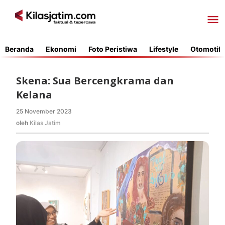
Lewati
ke
konten
Beranda
Ekonomi
Foto Peristiwa
Lifestyle
Otomotif
Skena: Sua Bercengkrama dan
Kelana
25 November 2023
oleh
Kilas
oleh
Kilas Jatim
Jatim