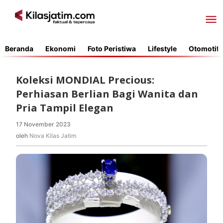
Lewati
ke
konten
Beranda
Ekonomi
Foto Peristiwa
Lifestyle
Otomotif
Koleksi MONDIAL Precious:
Perhiasan Berlian Bagi Wanita dan
Pria Tampil Elegan
17 November 2023
oleh
Nova
oleh
Nova Kilas Jatim
Kilas
Jatim