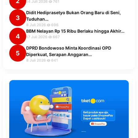
2
14 Juli 2026
761
Didit Hediprasetyo Bukan Orang Baru di Seni,
3
Tuduhan…
8 Juli 2026
696
BBM Nelayan Rp 15 Ribu Berlaku hingga Akhir…
4
17 Juli 2026
667
DPRD Bondowoso Minta Koordinasi OPD
5
Diperkuat, Serapan Anggaran…
8 Juli 2026
641