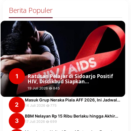
Berita Populer
1
Ratusan Pelajar di Sidoarjo Positif
HIV, Disdikbud Siapkan…
19 Juli 2026
845
Masuk Grup Neraka Piala AFF 2026, Ini Jadwal…
2
14 Juli 2026
775
BBM Nelayan Rp 15 Ribu Berlaku hingga Akhir…
3
17 Juli 2026
699