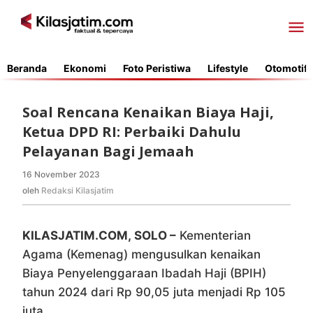
Lewati
ke
konten
Beranda
Ekonomi
Foto Peristiwa
Lifestyle
Otomotif
Soal Rencana Kenaikan Biaya Haji,
Ketua DPD RI: Perbaiki Dahulu
Pelayanan Bagi Jemaah
16 November 2023
oleh
Redaksi
oleh
Redaksi Kilasjatim
Kilasjatim
KILASJATIM.COM, SOLO –
Kementerian
Agama (Kemenag) mengusulkan kenaikan
Biaya Penyelenggaraan Ibadah Haji (BPIH)
tahun 2024 dari Rp 90,05 juta menjadi Rp 105
juta.