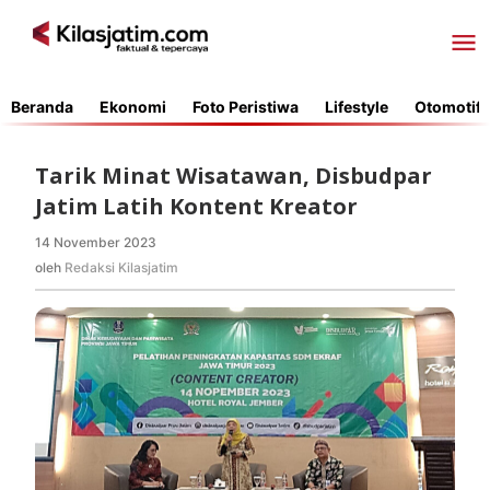
Lewati
ke
konten
Beranda
Ekonomi
Foto Peristiwa
Lifestyle
Otomotif
Tarik Minat Wisatawan, Disbudpar
Jatim Latih Kontent Kreator
14 November 2023
oleh
Redaksi
oleh
Redaksi Kilasjatim
Kilasjatim