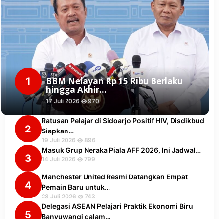
1
BBM Nelayan Rp 15 Ribu Berlaku
hingga Akhir…
17 Juli 2026
970
Ratusan Pelajar di Sidoarjo Positif HIV, Disdikbud
2
Siapkan…
19 Juli 2026
896
Masuk Grup Neraka Piala AFF 2026, Ini Jadwal…
3
14 Juli 2026
799
Manchester United Resmi Datangkan Empat
4
Pemain Baru untuk…
28 Juli 2026
743
Delegasi ASEAN Pelajari Praktik Ekonomi Biru
5
Banyuwangi dalam…