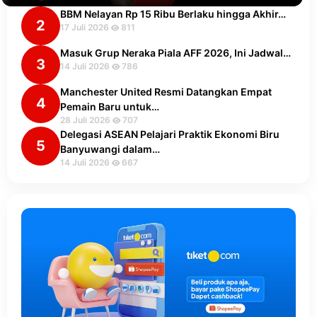
BBM Nelayan Rp 15 Ribu Berlaku hingga Akhir…
2
17 Juli 2026
811
Masuk Grup Neraka Piala AFF 2026, Ini Jadwal…
3
14 Juli 2026
786
Manchester United Resmi Datangkan Empat
4
Pemain Baru untuk…
28 Juli 2026
707
Delegasi ASEAN Pelajari Praktik Ekonomi Biru
5
Banyuwangi dalam…
14 Juli 2026
667