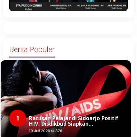
Berita Populer
1
Ratusan Pelajar di Sidoarjo Positif
HIV, Disdikbud Siapkan…
19 Juli 2026
876