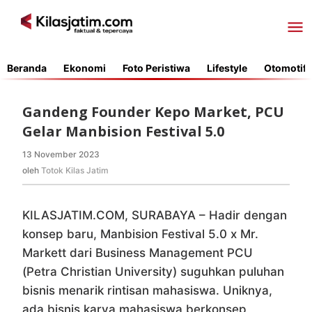
Lewati
ke
konten
Beranda
Ekonomi
Foto Peristiwa
Lifestyle
Otomotif
Gandeng Founder Kepo Market, PCU
Gelar Manbision Festival 5.0
13 November 2023
oleh
Totok
oleh
Totok Kilas Jatim
Kilas
Jatim
KILASJATIM.COM, SURABAYA – Hadir dengan
konsep baru, Manbision Festival 5.0 x Mr.
Markett dari Business Management PCU
(Petra Christian University) suguhkan puluhan
bisnis menarik rintisan mahasiswa. Uniknya,
ada bisnis karya mahasiswa berkonsep