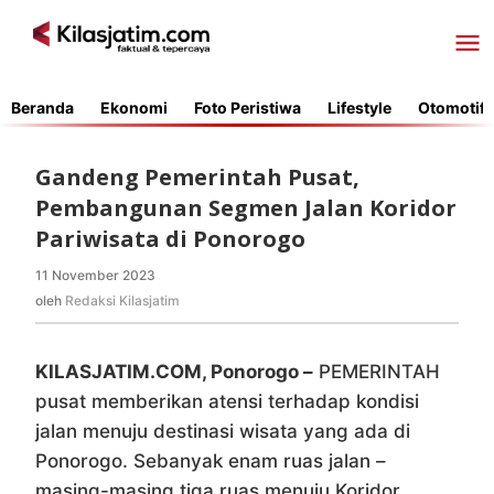
Lewati
ke
konten
Beranda
Ekonomi
Foto Peristiwa
Lifestyle
Otomotif
Gandeng Pemerintah Pusat,
Pembangunan Segmen Jalan Koridor
Pariwisata di Ponorogo
11 November 2023
oleh
Redaksi
oleh
Redaksi Kilasjatim
Kilasjatim
KILASJATIM.COM, Ponorogo –
PEMERINTAH
pusat memberikan atensi terhadap kondisi
jalan menuju destinasi wisata yang ada di
Ponorogo. Sebanyak enam ruas jalan –
masing-masing tiga ruas menuju Koridor