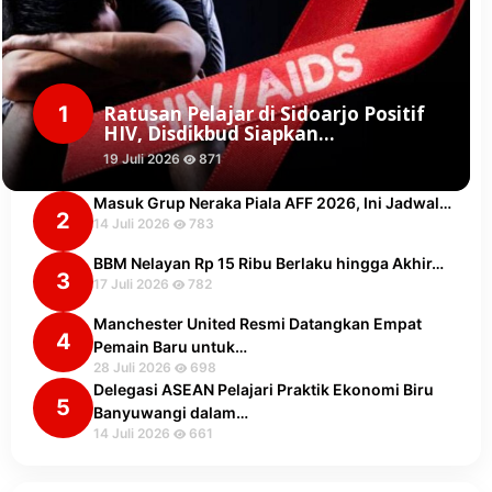
1
Ratusan Pelajar di Sidoarjo Positif
HIV, Disdikbud Siapkan…
19 Juli 2026
871
Masuk Grup Neraka Piala AFF 2026, Ini Jadwal…
2
14 Juli 2026
783
BBM Nelayan Rp 15 Ribu Berlaku hingga Akhir…
3
17 Juli 2026
782
Manchester United Resmi Datangkan Empat
4
Pemain Baru untuk…
28 Juli 2026
698
Delegasi ASEAN Pelajari Praktik Ekonomi Biru
5
Banyuwangi dalam…
14 Juli 2026
661