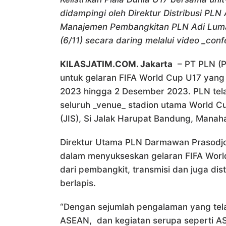
didampingi oleh Direktur Distribusi PLN 
Manajemen Pembangkitan PLN Adi Lumak
(6/11) secara daring melalui video _conf
KILASJATIM.COM. Jakarta
– PT PLN (Pe
untuk gelaran FIFA World Cup U17 yan
2023 hingga 2 Desember 2023. PLN tela
seluruh _venue_ stadion utama World Cu
(JIS), Si Jalak Harupat Bandung, Mana
Direktur Utama PLN Darmawan Prasodj
dalam menyukseskan gelaran FIFA World 
dari pembangkit, transmisi dan juga di
berlapis.
“Dengan sejumlah pengalaman yang tela
ASEAN, dan kegiatan serupa seperti A