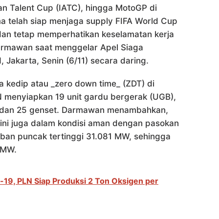
ian Talent Cup (IATC), hingga MotoGP di
 telah siap menjaga supply FIFA World Cup
 dan tetap memperhatikan keselamatan kerja
armawan saat menggelar Apel Siaga
, Jakarta, Senin (6/11) secara daring.
a kedip atau _zero down time_ (ZDT) di
menyiapkan 19 unit gardu bergerak (UGB),
), dan 25 genset. Darmawan menambahkan,
at ini juga dalam kondisi aman dengan pasokan
an puncak tertinggi 31.081 MW, sehingga
 MW.
19, PLN Siap Produksi 2 Ton Oksigen per