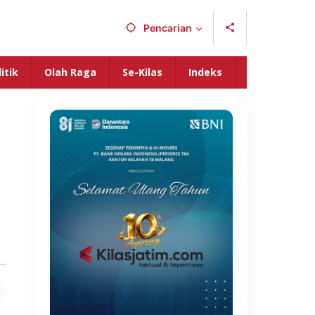
Pencarian
itik
Olah Raga
Se-Kilas
Indeks