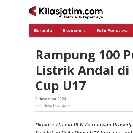
Lewati
ke
konten
Beranda
Ekonomi
Foto Peristiwa
Rampung 100 Pe
Listrik Andal d
Cup U17
7 November 2023
oleh
Nova
oleh
Nova Kilas Jatim
Kilas
Jatim
Direktur Utama PLN Darmawan Prasodjo 
Kelistrikan Piala Dunia U17 bersama uni