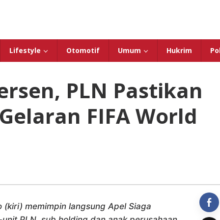
Lifestyle
Otomotif
Umum
Hukrim
Pol
rsen, PLN Pastikan
i Gelaran FIFA World
(kiri) memimpin langsung Apel Siaga
t-unit PLN, sub holding dan anak perusahaan