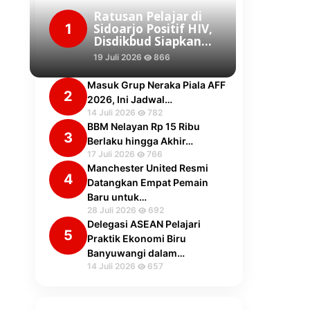
Ratusan Pelajar di
1
Sidoarjo Positif HIV,
Disdikbud Siapkan…
19 Juli 2026
866
Masuk Grup Neraka Piala AFF
2
2026, Ini Jadwal…
14 Juli 2026
782
BBM Nelayan Rp 15 Ribu
3
Berlaku hingga Akhir…
17 Juli 2026
766
Manchester United Resmi
4
Datangkan Empat Pemain
Baru untuk…
28 Juli 2026
692
Delegasi ASEAN Pelajari
5
Praktik Ekonomi Biru
Banyuwangi dalam…
14 Juli 2026
657