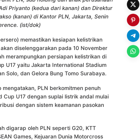
Adi Priyanto (kedua dari kanan) dan Direktur
so (kanan) di Kantor PLN, Jakarta, Senin
erence. (ist/dok)
rsero) memastikan kesiapan kelistrikan
g akan diselenggarakan pada 10 November
h merampungkan persiapan kelistrikan di
p U17 yaitu Jakarta International Stadium
han Solo, dan Gelora Bung Tomo Surabaya.
o mengatakan, PLN berkomitmen penuh
Cup U17 dengan suplai listrik andal mulai
stribusi dengan sistem keamanan pasokan
h digarap oleh PLN seperti G20, KTT
SEAN Games, Kejuaran Dunia Motorcross