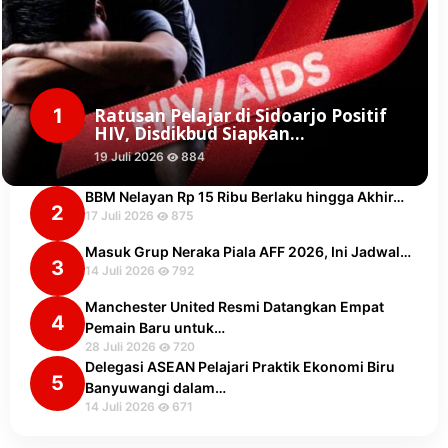
1
Ratusan Pelajar di Sidoarjo Positif
HIV, Disdikbud Siapkan…
19 Juli 2026
884
BBM Nelayan Rp 15 Ribu Berlaku hingga Akhir…
2
17 Juli 2026
875
Masuk Grup Neraka Piala AFF 2026, Ini Jadwal…
3
14 Juli 2026
792
Manchester United Resmi Datangkan Empat
4
Pemain Baru untuk…
28 Juli 2026
720
Delegasi ASEAN Pelajari Praktik Ekonomi Biru
5
Banyuwangi dalam…
14 Juli 2026
671