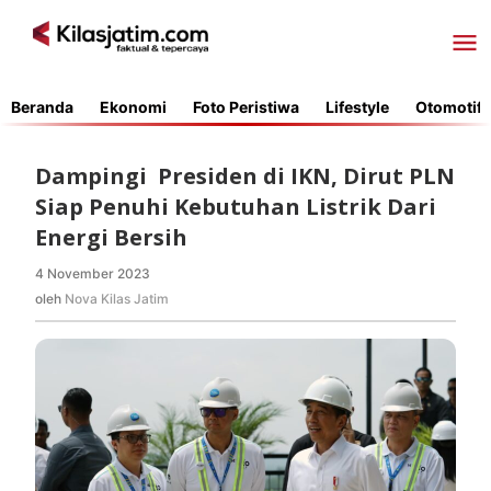
Lewati
ke
konten
Beranda
Ekonomi
Foto Peristiwa
Lifestyle
Otomotif
Dampingi Presiden di IKN, Dirut PLN
Siap Penuhi Kebutuhan Listrik Dari
Energi Bersih
4 November 2023
oleh
Nova
oleh
Nova Kilas Jatim
Kilas
Jatim