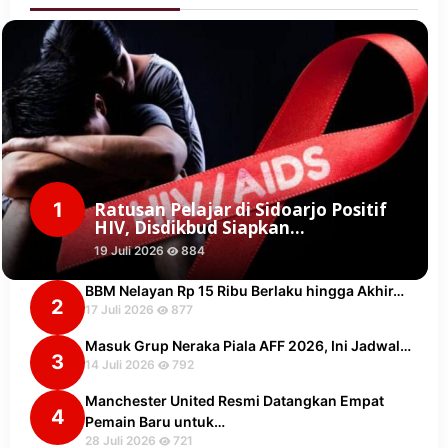
1
Ratusan Pelajar di Sidoarjo Positif
HIV, Disdikbud Siapkan…
19 Juli 2026
884
BBM Nelayan Rp 15 Ribu Berlaku hingga Akhir…
2
17 Juli 2026
877
Masuk Grup Neraka Piala AFF 2026, Ini Jadwal…
3
14 Juli 2026
792
Manchester United Resmi Datangkan Empat
4
Pemain Baru untuk…
28 Juli 2026
721