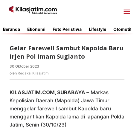
Lewati
ke
konten
Beranda
Ekonomi
Foto Peristiwa
Lifestyle
Otomotif
Gelar Farewell Sambut Kapolda Baru
Irjen Pol Imam Sugianto
30 Oktober 2023
oleh
Redaksi
oleh
Redaksi Kilasjatim
Kilasjatim
KILASJATIM.COM, SURABAYA –
Markas
Kepolisian Daerah (Mapolda) Jawa Timur
menggelar farewell sambut Kapolda baru
menggantikan Kapolda lama di lapangan Polda
Jatim, Senin (30/10/23)