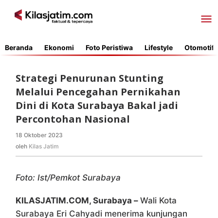
Lewati
ke
konten
Beranda
Ekonomi
Foto Peristiwa
Lifestyle
Otomotif
Strategi Penurunan Stunting
Melalui Pencegahan Pernikahan
Dini di Kota Surabaya Bakal jadi
Percontohan Nasional
18 Oktober 2023
oleh
Kilas
oleh
Kilas Jatim
Jatim
Foto: Ist/Pemkot Surabaya
KILASJATIM.COM, Surabaya –
Wali Kota
Surabaya Eri Cahyadi menerima kunjungan