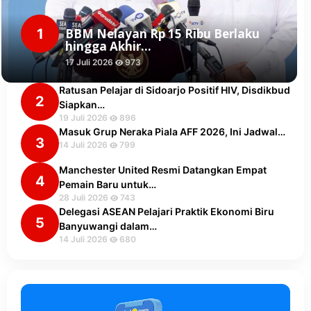
1
BBM Nelayan Rp 15 Ribu Berlaku
hingga Akhir…
17 Juli 2026
973
Ratusan Pelajar di Sidoarjo Positif HIV, Disdikbud
2
Siapkan…
19 Juli 2026
896
Masuk Grup Neraka Piala AFF 2026, Ini Jadwal…
3
14 Juli 2026
799
Manchester United Resmi Datangkan Empat
4
Pemain Baru untuk…
28 Juli 2026
743
Delegasi ASEAN Pelajari Praktik Ekonomi Biru
5
Banyuwangi dalam…
14 Juli 2026
680