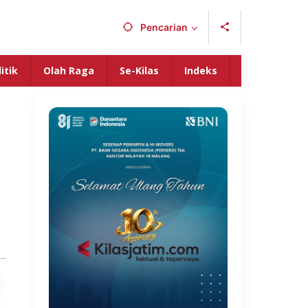
Pencarian
itik
Olah Raga
Se-Kilas
Indeks