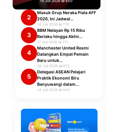
19 Juli 2026
850
Masuk Grup Neraka Piala AFF
2
2026, Ini Jadwal…
14 Juli 2026
776
BBM Nelayan Rp 15 Ribu
3
Berlaku hingga Akhir…
17 Juli 2026
711
Manchester United Resmi
4
Datangkan Empat Pemain
Baru untuk…
28 Juli 2026
672
Delegasi ASEAN Pelajari
5
Praktik Ekonomi Biru
Banyuwangi dalam…
14 Juli 2026
644