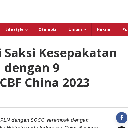
Lifestyle
Otomotif
Umum
Hukrim
Pol
i Saksi Kesepakatan
 dengan 9
ICBF China 2023
a PLN dengan SGCC serempak dengan
oko Widodo pada Indonesia-China Business