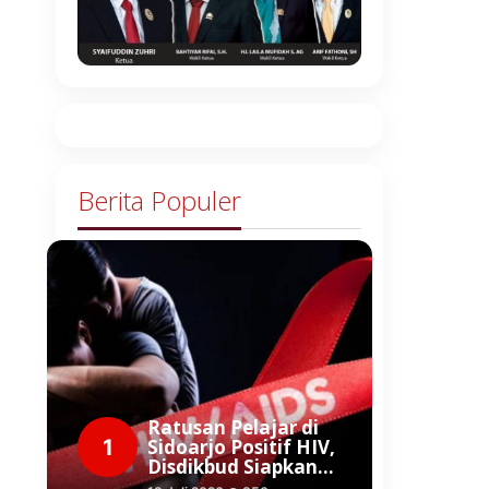
Berita Populer
Ratusan Pelajar di
1
Sidoarjo Positif HIV,
Disdikbud Siapkan…