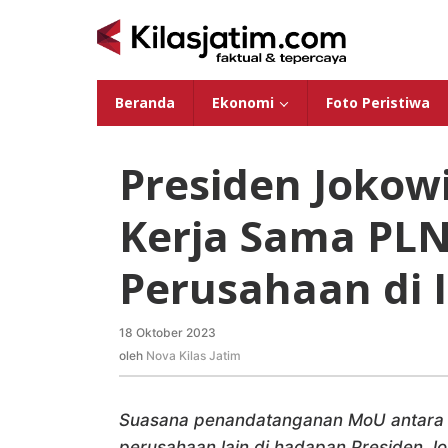
Lewati
ke
konten
Beranda
Ekonomi
Foto Peristiwa
Presiden Jokow
Kerja Sama PLN
Perusahaan di 
18 Oktober 2023
oleh
Nova
oleh
Nova Kilas Jatim
Kilas
Jatim
Suasana penandatanganan MoU antar
perusahaan lain di hadapan Presiden J