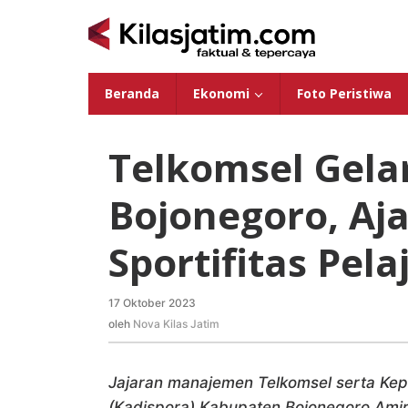
Lewati
ke
konten
Beranda
Ekonomi
Foto Peristiwa
Telkomsel Gelar
Bojonegoro, Aj
Sportifitas Pela
17 Oktober 2023
oleh
Nova
oleh
Nova Kilas Jatim
Kilas
Jatim
Jajaran manajemen Telkomsel serta Ke
(Kadispora) Kabupaten Bojonegoro Am