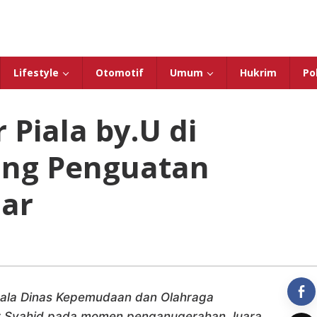
Lifestyle
Otomotif
Umum
Hukrim
Pol
 Piala by.U di
ang Penguatan
jar
pala Dinas Kepemudaan dan Olahraga
ir Syahid pada momen penganugerahan Juara