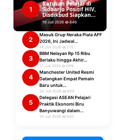
Ratusan Pelajar di
1
Sidoarjo Positif HIV,
Disdikbud Siapkan…
19 Juli 2026
846
Masuk Grup Neraka Piala AFF
2
2026, Ini Jadwal…
14 Juli 2026
775
BBM Nelayan Rp 15 Ribu
3
Berlaku hingga Akhir…
17 Juli 2026
699
Manchester United Resmi
4
Datangkan Empat Pemain
Baru untuk…
28 Juli 2026
669
Delegasi ASEAN Pelajari
5
Praktik Ekonomi Biru
Banyuwangi dalam…
14 Juli 2026
642