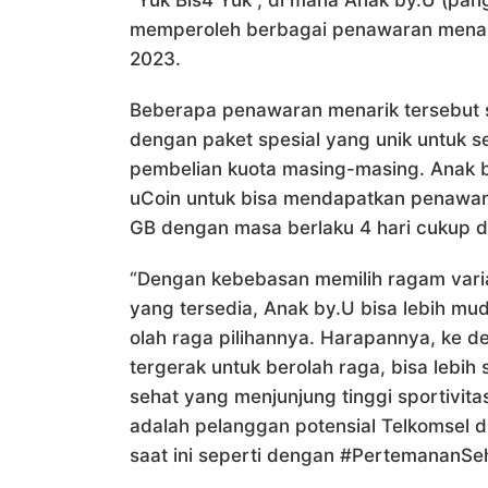
“Yuk Bis4 Yuk”, di mana Anak by.U (pan
memperoleh berbagai penawaran menar
2023.
Beberapa penawaran menarik tersebut s
dengan paket spesial yang unik untuk s
pembelian kuota masing-masing. Anak b
uCoin untuk bisa mendapatkan penawar
GB dengan masa berlaku 4 hari cukup 
“Dengan kebebasan memilih ragam vari
yang tersedia, Anak by.U bisa lebih m
olah raga pilihannya. Harapannya, ke 
tergerak untuk berolah raga, bisa lebi
sehat yang menjunjung tinggi sportivit
adalah pelanggan potensial Telkomsel d
saat ini seperti dengan #PertemananSe