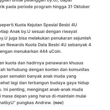
ggilan untuk pelanggan by.U), dapat
ik pada periode program hingga 31 Oktober
eperti Kuota Kejutan Spesial Besbi 4U
etiap Anak by.U sesuai dengan riwayat
y.U juga bisa melakukan penukaran sejumlah
an Rewards Kuota Data Besbi 4U sebanyak 4
dengan menukarkan 444 uCoin.
an kuota dan hadirnya penawaran khusus
udah terhubung dengan konten dan komunitas
depan semakin banyak anak muda yang
h sehat lagi dan terbangun budaya gaya hidup
as. Ini penting, mengingat anak-anak muda
i masa depan yang harus di-maintain mulai
hatbyU” pungkas Andrew. (
nov
)