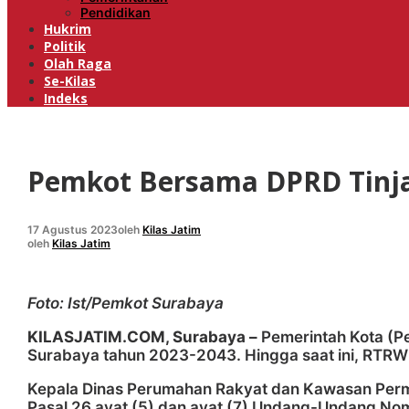
Pendidikan
Hukrim
Politik
Olah Raga
Se-Kilas
Indeks
Pemkot Bersama DPRD Tinja
17 Agustus 2023
oleh
Kilas Jatim
oleh
Kilas Jatim
Foto: Ist/Pemkot Surabaya
KILASJATIM.COM, Surabaya –
Pemerintah Kota (P
Surabaya tahun 2023-2043. Hingga saat ini, RTR
Kepala Dinas Perumahan Rakyat dan Kawasan Perm
Pasal 26 ayat (5) dan ayat (7) Undang-Undang N