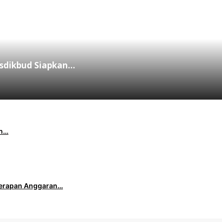
Disdikbud Siapkan…
an…
Serapan Anggaran…