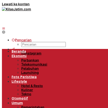
Lewati ke konten
Pencarian
Beranda
Instagram
Ekonomi
Perbankan
Telekomunikasi
Pelabuhan
Launching
Foto Peristiwa
Lifestyle
Hotel & Resto
Kuliner
Tekno
Otomotif
Umum
Pemerintahan