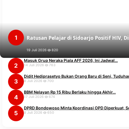
1
Ratusan Pelajar di Sidoarjo Positif HIV, 
19 Juli 2026
820
Masuk Grup Neraka Piala AFF 2026, Ini Jadwal…
2
14 Juli 2026
763
Didit Hediprasetyo Bukan Orang Baru di Seni, Tuduh
3
8 Juli 2026
700
BBM Nelayan Rp 15 Ribu Berlaku hingga Akhir…
4
17 Juli 2026
674
DPRD Bondowoso Minta Koordinasi OPD Diperkuat, 
5
8 Juli 2026
650