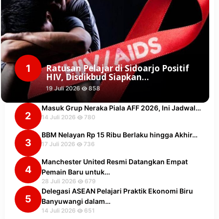
1
Ratusan Pelajar di Sidoarjo Positif
HIV, Disdikbud Siapkan…
19 Juli 2026
858
Masuk Grup Neraka Piala AFF 2026, Ini Jadwal…
2
14 Juli 2026
780
BBM Nelayan Rp 15 Ribu Berlaku hingga Akhir…
3
17 Juli 2026
736
Manchester United Resmi Datangkan Empat
4
Pemain Baru untuk…
28 Juli 2026
679
Delegasi ASEAN Pelajari Praktik Ekonomi Biru
5
Banyuwangi dalam…
14 Juli 2026
651