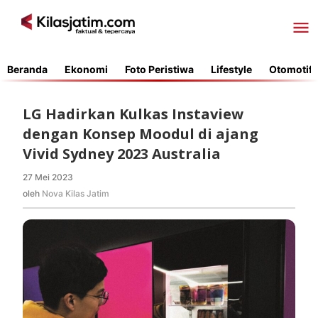
Lewati
ke
konten
Beranda
Ekonomi
Foto Peristiwa
Lifestyle
Otomotif
LG Hadirkan Kulkas Instaview
dengan Konsep Moodul di ajang
Vivid Sydney 2023 Australia
27 Mei 2023
oleh
Nova
oleh
Nova Kilas Jatim
Kilas
Jatim