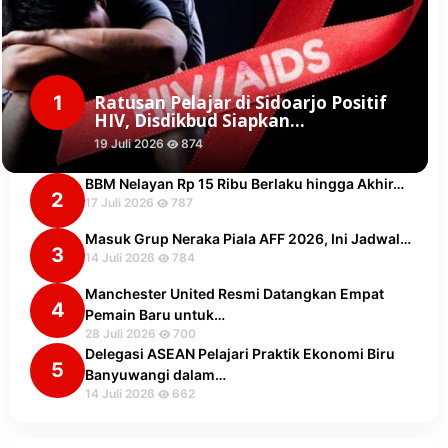
1
Ratusan Pelajar di Sidoarjo Positif
HIV, Disdikbud Siapkan…
19 Juli 2026
874
BBM Nelayan Rp 15 Ribu Berlaku hingga Akhir…
2
17 Juli 2026
787
Masuk Grup Neraka Piala AFF 2026, Ini Jadwal…
3
14 Juli 2026
784
Manchester United Resmi Datangkan Empat
4
Pemain Baru untuk…
28 Juli 2026
700
Delegasi ASEAN Pelajari Praktik Ekonomi Biru
5
Banyuwangi dalam…
14 Juli 2026
662