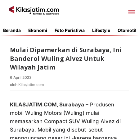
Lewati
ke
konten
Beranda
Ekonomi
Foto Peristiwa
Lifestyle
Otomotif
Mulai Dipamerkan di Surabaya, Ini
Banderol Wuling Alvez Untuk
Wilayah Jatim
6 April 2023
oleh
Kilasjatim.com
oleh
Kilasjatim.com
KILASJATIM.COM, Surabaya
– Produsen
mobil Wuling Motors (Wuling) mulai
memasarkan Compact SUV Wuling Alvez di
Surabaya. Mobil yang disebut-sebut
mengguncang pasar ini -karena harganya