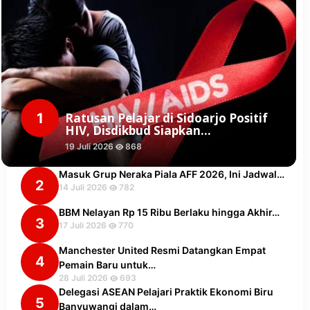
1
Ratusan Pelajar di Sidoarjo Positif
HIV, Disdikbud Siapkan…
19 Juli 2026
868
Masuk Grup Neraka Piala AFF 2026, Ini Jadwal…
2
14 Juli 2026
782
BBM Nelayan Rp 15 Ribu Berlaku hingga Akhir…
3
17 Juli 2026
770
Manchester United Resmi Datangkan Empat
4
Pemain Baru untuk…
28 Juli 2026
693
Delegasi ASEAN Pelajari Praktik Ekonomi Biru
5
Banyuwangi dalam…