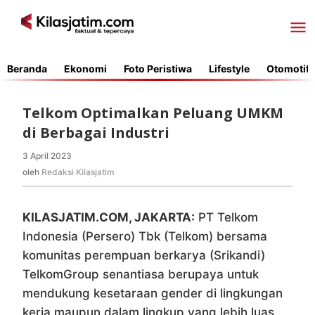
Lewati
ke
konten
Beranda
Ekonomi
Foto Peristiwa
Lifestyle
Otomotif
Telkom Optimalkan Peluang UMKM
di Berbagai Industri
3 April 2023
oleh
Redaksi
oleh
Redaksi Kilasjatim
Kilasjatim
KILASJATIM.COM, JAKARTA:
PT Telkom
Indonesia (Persero) Tbk (Telkom) bersama
komunitas perempuan berkarya (Srikandi)
TelkomGroup senantiasa berupaya untuk
mendukung kesetaraan gender di lingkungan
kerja maupun dalam lingkup yang lebih luas