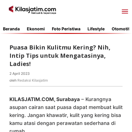
Lewati
ke
konten
Beranda
Ekonomi
Foto Peristiwa
Lifestyle
Otomotif
Puasa Bikin Kulitmu Kering? Nih,
Intip Tips untuk Mengatasinya,
Ladies!
2 April 2023
oleh
Redaksi
oleh
Redaksi Kilasjatim
Kilasjatim
KILASJATIM.COM, Surabaya
– Kurangnya
asupan cairan saat puasa dapat membuat kulit
kering. Jangan khawatir, kulit yang kering bisa
kamu atasi dengan perawatan sederhana di
rumah.