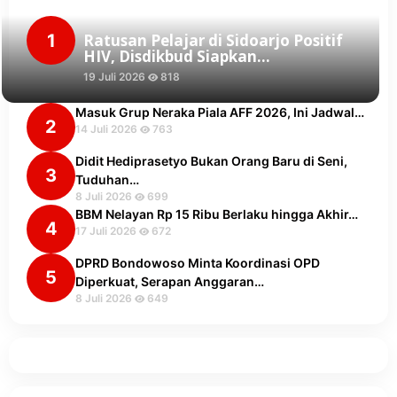
1
Ratusan Pelajar di Sidoarjo Positif
HIV, Disdikbud Siapkan…
19 Juli 2026
818
Masuk Grup Neraka Piala AFF 2026, Ini Jadwal…
2
14 Juli 2026
763
Didit Hediprasetyo Bukan Orang Baru di Seni,
3
Tuduhan…
8 Juli 2026
699
BBM Nelayan Rp 15 Ribu Berlaku hingga Akhir…
4
17 Juli 2026
672
DPRD Bondowoso Minta Koordinasi OPD
5
Diperkuat, Serapan Anggaran…
8 Juli 2026
649