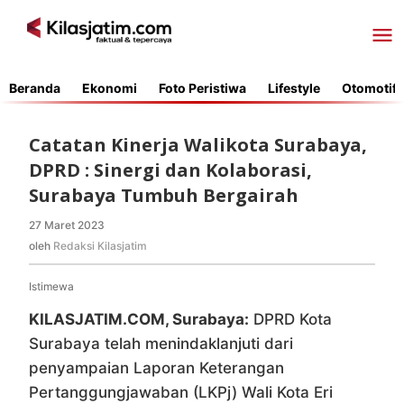
Lewati
ke
konten
Beranda
Ekonomi
Foto Peristiwa
Lifestyle
Otomotif
Catatan Kinerja Walikota Surabaya,
DPRD : Sinergi dan Kolaborasi,
Surabaya Tumbuh Bergairah
27 Maret 2023
oleh
Redaksi
oleh
Redaksi Kilasjatim
Kilasjatim
Istimewa
KILASJATIM.COM, Surabaya:
DPRD Kota
Surabaya telah menindaklanjuti dari
penyampaian Laporan Keterangan
Pertanggungjawaban (LKPj) Wali Kota Eri