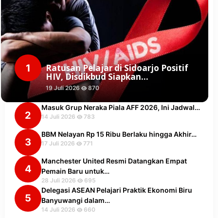
1
Ratusan Pelajar di Sidoarjo Positif
HIV, Disdikbud Siapkan…
19 Juli 2026
870
Masuk Grup Neraka Piala AFF 2026, Ini Jadwal…
2
14 Juli 2026
783
BBM Nelayan Rp 15 Ribu Berlaku hingga Akhir…
3
17 Juli 2026
771
Manchester United Resmi Datangkan Empat
4
Pemain Baru untuk…
28 Juli 2026
695
Delegasi ASEAN Pelajari Praktik Ekonomi Biru
5
Banyuwangi dalam…
14 Juli 2026
660