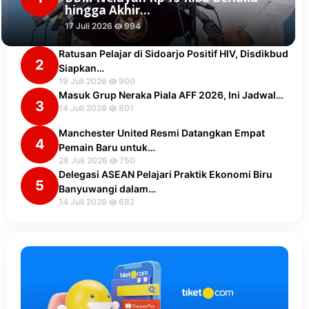
hingga Akhir…
17 Juli 2026
994
Ratusan Pelajar di Sidoarjo Positif HIV, Disdikbud
2
Siapkan…
19 Juli 2026
900
Masuk Grup Neraka Piala AFF 2026, Ini Jadwal…
3
14 Juli 2026
801
Manchester United Resmi Datangkan Empat
4
Pemain Baru untuk…
28 Juli 2026
750
Delegasi ASEAN Pelajari Praktik Ekonomi Biru
5
Banyuwangi dalam…
14 Juli 2026
682