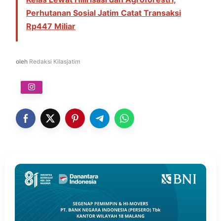
Perhutanan Sosial Jatim Catat Transaksi
Rp447 Miliar
oleh
Redaksi Kilasjatim