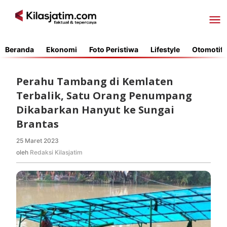
Lewati
ke
konten
Beranda
Ekonomi
Foto Peristiwa
Lifestyle
Otomotif
Perahu Tambang di Kemlaten
Terbalik, Satu Orang Penumpang
Dikabarkan Hanyut ke Sungai
Brantas
25 Maret 2023
oleh
Redaksi
oleh
Redaksi Kilasjatim
Kilasjatim