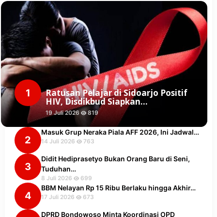
1
Ratusan Pelajar di Sidoarjo Positif
HIV, Disdikbud Siapkan…
19 Juli 2026
819
Masuk Grup Neraka Piala AFF 2026, Ini Jadwal…
2
14 Juli 2026
763
Didit Hediprasetyo Bukan Orang Baru di Seni,
3
Tuduhan…
8 Juli 2026
699
BBM Nelayan Rp 15 Ribu Berlaku hingga Akhir…
4
17 Juli 2026
673
DPRD Bondowoso Minta Koordinasi OPD