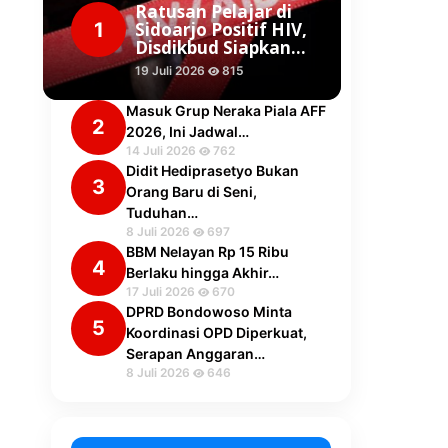
Ratusan Pelajar di
1
Sidoarjo Positif HIV,
Disdikbud Siapkan…
19 Juli 2026
815
Masuk Grup Neraka Piala AFF
2
2026, Ini Jadwal…
14 Juli 2026
762
Didit Hediprasetyo Bukan
3
Orang Baru di Seni,
Tuduhan…
8 Juli 2026
697
BBM Nelayan Rp 15 Ribu
4
Berlaku hingga Akhir…
17 Juli 2026
670
DPRD Bondowoso Minta
5
Koordinasi OPD Diperkuat,
Serapan Anggaran…
8 Juli 2026
646