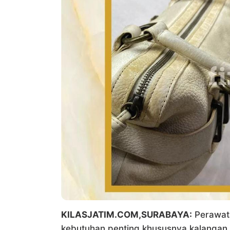
KILASJATIM.COM,SURABAYA:
Perawata
kebutuhan penting khususnya kalangan Gen