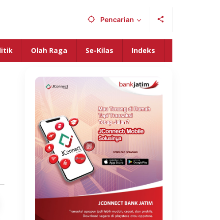
Pencarian
itik
Olah Raga
Se-Kilas
Indeks