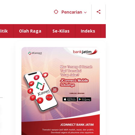
Pencarian
itik
Olah Raga
Se-Kilas
Indeks