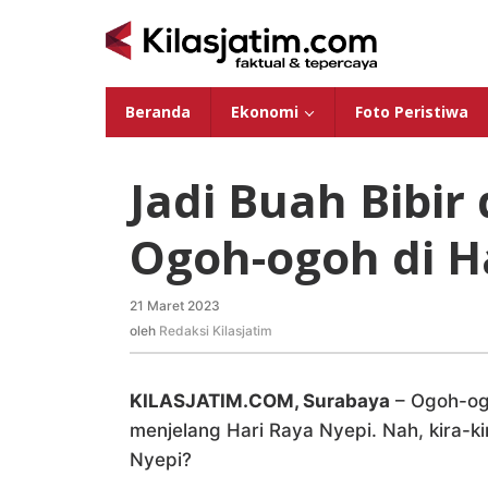
Lewati
ke
konten
Beranda
Ekonomi
Foto Peristiwa
Jadi Buah Bibir
Ogoh-ogoh di H
21 Maret 2023
oleh
Redaksi
oleh
Redaksi Kilasjatim
Kilasjatim
KILASJATIM.COM, Surabaya
– Ogoh-ogo
menjelang Hari Raya Nyepi. Nah, kira-
Nyepi?