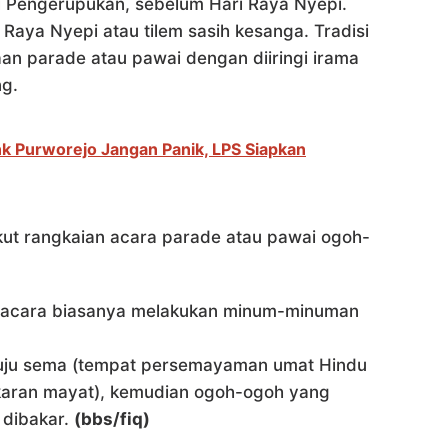
di Pengerupukan, sebelum Hari Raya Nyepi.
Raya Nyepi atau tilem sasih kesanga. Tradisi
an parade atau pawai dengan diiringi irama
ng.
 Purworejo Jangan Panik, LPS Siapkan
ikut rangkaian acara parade atau pawai ogoh-
upacara biasanya melakukan minum-minuman
uju sema (tempat persemayaman umat Hindu
karan mayat), kemudian ogoh-ogoh yang
 dibakar.
(bbs/fiq)