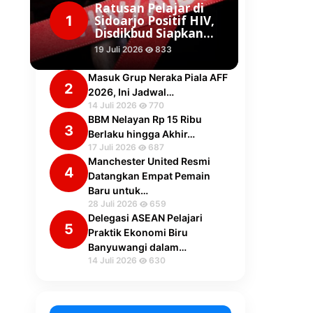
Ratusan Pelajar di
1
Sidoarjo Positif HIV,
Disdikbud Siapkan…
19 Juli 2026
833
Masuk Grup Neraka Piala AFF
2
2026, Ini Jadwal…
14 Juli 2026
770
BBM Nelayan Rp 15 Ribu
3
Berlaku hingga Akhir…
17 Juli 2026
687
Manchester United Resmi
4
Datangkan Empat Pemain
Baru untuk…
28 Juli 2026
659
Delegasi ASEAN Pelajari
5
Praktik Ekonomi Biru
Banyuwangi dalam…
14 Juli 2026
630