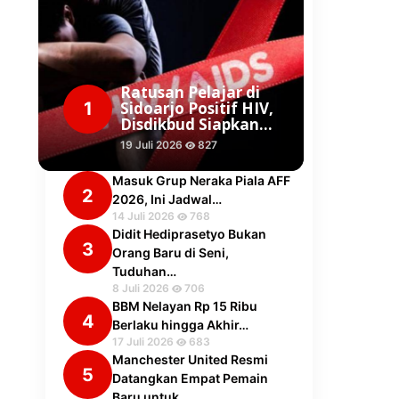
Ratusan Pelajar di
1
Sidoarjo Positif HIV,
Disdikbud Siapkan…
19 Juli 2026
827
Masuk Grup Neraka Piala AFF
2
2026, Ini Jadwal…
14 Juli 2026
768
Didit Hediprasetyo Bukan
3
Orang Baru di Seni,
Tuduhan…
8 Juli 2026
706
BBM Nelayan Rp 15 Ribu
4
Berlaku hingga Akhir…
17 Juli 2026
683
Manchester United Resmi
5
Datangkan Empat Pemain
Baru untuk…