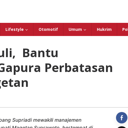
Lifestyle
Otomotif
Umum
Hukrim
Pol
uli, Bantu
apura Perbatasan
etan
mbang Supriadi mewakili manajemen
upati Magetan Suprawoto, bertempat di