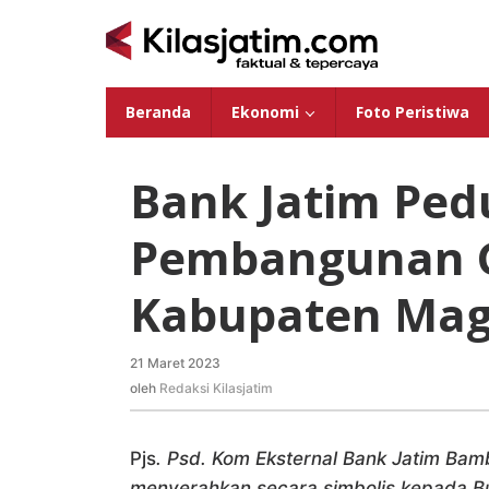
Lewati
ke
konten
Beranda
Ekonomi
Foto Peristiwa
Bank Jatim Ped
Pembangunan G
Kabupaten Mag
21 Maret 2023
oleh
Redaksi
oleh
Redaksi Kilasjatim
Kilasjatim
Pjs
. Psd. Kom Eksternal Bank Jatim Ba
menyerahkan secara simbolis kepada B