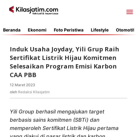
Lewati
ke
konten
Beranda
Ekonomi
Foto Peristiwa
Lifestyle
Otomotif
Induk Usaha Joyday, Yili Grup Raih
Sertifikat Listrik Hijau Komitmen
Selesaikan Program Emisi Karbon
CAA PBB
12 Maret 2023
oleh
Redaksi
oleh
Redaksi Kilasjatim
Kilasjatim
Yili Group berhasil mengajukan target
berbasis sains komitmen (SBTi) dan
memperoleh Sertifikat Listrik Hijau pertama
yang diakui di pasar listrik dan karbon.