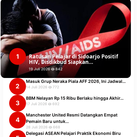
1
Ratusan Pelajar di Sidoarjo Positif
HIV, Disdikbud Siapkan…
19 Juli 2026
842
Masuk Grup Neraka Piala AFF 2026, Ini Jadwal…
2
14 Juli 2026
772
BBM Nelayan Rp 15 Ribu Berlaku hingga Akhir…
3
17 Juli 2026
692
Manchester United Resmi Datangkan Empat
4
Pemain Baru untuk…
28 Juli 2026
668
Delegasi ASEAN Pelajari Praktik Ekonomi Biru