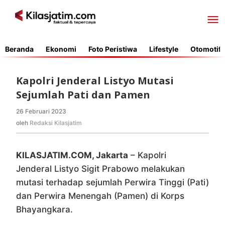
Lewati
ke
konten
Beranda
Ekonomi
Foto Peristiwa
Lifestyle
Otomotif
Kapolri Jenderal Listyo Mutasi
Sejumlah Pati dan Pamen
26 Februari 2023
oleh
Redaksi
oleh
Redaksi Kilasjatim
Kilasjatim
KILASJATIM.COM, Jakarta
– Kapolri
Jenderal Listyo Sigit Prabowo melakukan
mutasi terhadap sejumlah Perwira Tinggi (Pati)
dan Perwira Menengah (Pamen) di Korps
Bhayangkara.