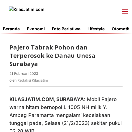
Lewati
ke
konten
Beranda
Ekonomi
Foto Peristiwa
Lifestyle
Otomotif
Pajero Tabrak Pohon dan
Terperosok ke Danau Unesa
Surabaya
21 Februari 2023
oleh
Redaksi
oleh
Redaksi Kilasjatim
Kilasjatim
KILASJATIM.COM, SURABAYA:
Mobil Pajero
warna hitam bernopol L 1005 NH milik Y.
Ambeg Paramarta mengalami kecelakaan
tunggal pada, Selasa (21/2/2023) sekitar pukul
02.28 WIB.