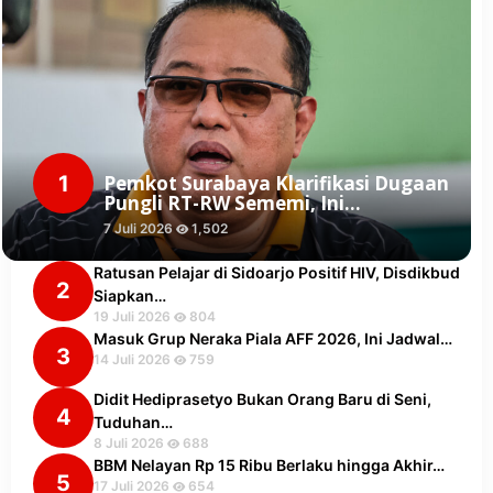
1
Pemkot Surabaya Klarifikasi Dugaan
Pungli RT-RW Sememi, Ini…
7 Juli 2026
1,502
Ratusan Pelajar di Sidoarjo Positif HIV, Disdikbud
2
Siapkan…
19 Juli 2026
804
Masuk Grup Neraka Piala AFF 2026, Ini Jadwal…
3
14 Juli 2026
759
Didit Hediprasetyo Bukan Orang Baru di Seni,
4
Tuduhan…
8 Juli 2026
688
BBM Nelayan Rp 15 Ribu Berlaku hingga Akhir…
5
17 Juli 2026
654