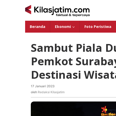
Lewati
ke
konten
Beranda
Ekonomi
Foto Peristiwa
Sambut Piala Du
Pemkot Surabay
Destinasi Wisat
17 Januari 2023
oleh
Redaksi
oleh
Redaksi Kilasjatim
Kilasjatim