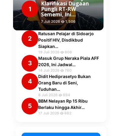
Klarifikasi Dugaan
1
Pungli RT-RW
Sememi, Ini…
7 Juli 2026
1,506
Ratusan Pelajar di Sidoarjo
2
Positif HIV, Disdikbud
Siapkan…
19 Juli 2026
806
Masuk Grup Neraka Piala AFF
3
2026, Ini Jadwal…
14 Juli 2026
760
Didit Hediprasetyo Bukan
4
Orang Baru di Seni,
Tuduhan…
8 Juli 2026
694
BBM Nelayan Rp 15 Ribu
5
Berlaku hingga Akhir…
17 Juli 2026
662