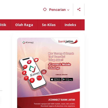
Pencarian
itik
Olah Raga
Se-Kilas
Indeks