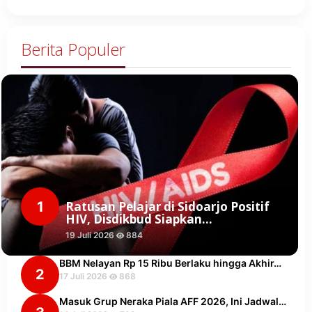
Berita Populer
1
Ratusan Pelajar di Sidoarjo Positif
HIV, Disdikbud Siapkan…
19 Juli 2026
884
BBM Nelayan Rp 15 Ribu Berlaku hingga Akhir…
2
17 Juli 2026
868
Masuk Grup Neraka Piala AFF 2026, Ini Jadwal…