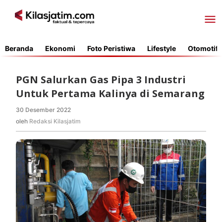
Lewati
ke
konten
Beranda
Ekonomi
Foto Peristiwa
Lifestyle
Otomotif
PGN Salurkan Gas Pipa 3 Industri
Untuk Pertama Kalinya di Semarang
30 Desember 2022
oleh
Redaksi
oleh
Redaksi Kilasjatim
Kilasjatim