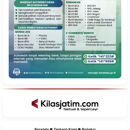
Beranda
●
Tentang Kami
●
Redaksi