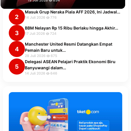
19 Juli 2026
854
Masuk Grup Neraka Piala AFF 2026, Ini Jadwal…
2
14 Juli 2026
776
BBM Nelayan Rp 15 Ribu Berlaku hingga Akhir…
3
17 Juli 2026
724
Manchester United Resmi Datangkan Empat
4
Pemain Baru untuk…
28 Juli 2026
675
Delegasi ASEAN Pelajari Praktik Ekonomi Biru
5
Banyuwangi dalam…
14 Juli 2026
646