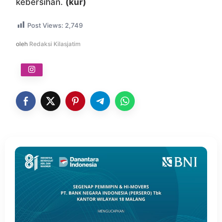
kebersihan.
(kur)
Post Views:
2,749
oleh
Redaksi Kilasjatim