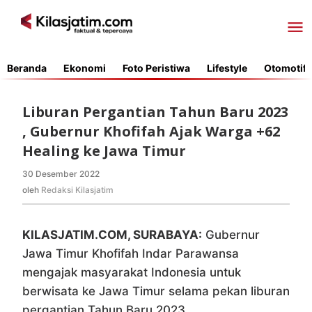
Lewati
ke
konten
Beranda
Ekonomi
Foto Peristiwa
Lifestyle
Otomotif
Liburan Pergantian Tahun Baru 2023
, Gubernur Khofifah Ajak Warga +62
Healing ke Jawa Timur
30 Desember 2022
oleh
Redaksi
oleh
Redaksi Kilasjatim
Kilasjatim
KILASJATIM.COM, SURABAYA:
Gubernur
Jawa Timur Khofifah Indar Parawansa
mengajak masyarakat Indonesia untuk
berwisata ke Jawa Timur selama pekan liburan
pergantian Tahun Baru 2023.