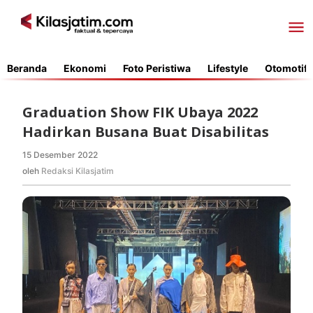
Lewati
ke
konten
Beranda
Ekonomi
Foto Peristiwa
Lifestyle
Otomotif
Graduation Show FIK Ubaya 2022
Hadirkan Busana Buat Disabilitas
15 Desember 2022
oleh
Redaksi
oleh
Redaksi Kilasjatim
Kilasjatim