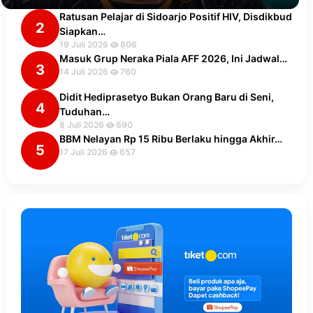
Ratusan Pelajar di Sidoarjo Positif HIV, Disdikbud
2
Siapkan…
19 Juli 2026
806
Masuk Grup Neraka Piala AFF 2026, Ini Jadwal…
3
14 Juli 2026
760
Didit Hediprasetyo Bukan Orang Baru di Seni,
4
Tuduhan…
8 Juli 2026
690
BBM Nelayan Rp 15 Ribu Berlaku hingga Akhir…
5
17 Juli 2026
657