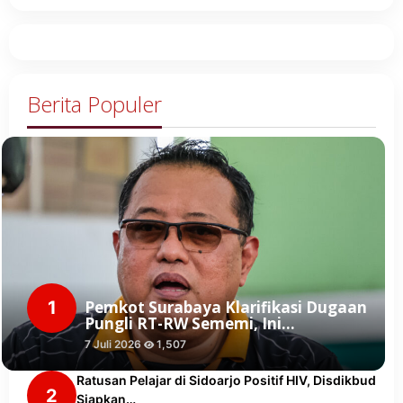
Berita Populer
1
Pemkot Surabaya Klarifikasi Dugaan
Pungli RT-RW Sememi, Ini…
7 Juli 2026
1,507
Ratusan Pelajar di Sidoarjo Positif HIV, Disdikbud
2
Siapkan…