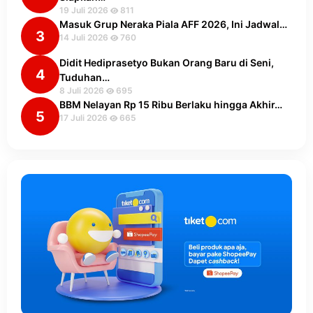
19 Juli 2026
811
Masuk Grup Neraka Piala AFF 2026, Ini Jadwal…
3
14 Juli 2026
760
Didit Hediprasetyo Bukan Orang Baru di Seni,
4
Tuduhan…
8 Juli 2026
695
BBM Nelayan Rp 15 Ribu Berlaku hingga Akhir…
5
17 Juli 2026
665