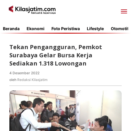
Lewati
ke
konten
Beranda
Ekonomi
Foto Peristiwa
Lifestyle
Otomotif
Tekan Pengangguran, Pemkot
Surabaya Gelar Bursa Kerja
Sediakan 1.318 Lowongan
4 Desember 2022
oleh
Redaksi
oleh
Redaksi Kilasjatim
Kilasjatim