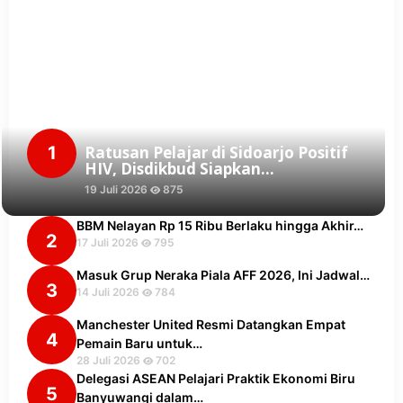
1
Ratusan Pelajar di Sidoarjo Positif
HIV, Disdikbud Siapkan…
19 Juli 2026
875
BBM Nelayan Rp 15 Ribu Berlaku hingga Akhir…
2
17 Juli 2026
795
Masuk Grup Neraka Piala AFF 2026, Ini Jadwal…
3
14 Juli 2026
784
Manchester United Resmi Datangkan Empat
4
Pemain Baru untuk…
28 Juli 2026
702
Delegasi ASEAN Pelajari Praktik Ekonomi Biru
5
Banyuwangi dalam…