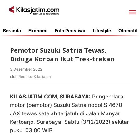
Lewati
ke
konten
Beranda
Ekonomi
Foto Peristiwa
Lifestyle
Otomotif
Pemotor Suzuki Satria Tewas,
Diduga Korban Ikut Trek-trekan
3 Desember 2022
oleh
Redaksi
oleh
Redaksi Kilasjatim
Kilasjatim
KILASJATIM.COM, SURABAYA:
Pengendara
motor (pemotor) Suzuki Satria nopol S 4670
JAX tewas setelah terjatuh di Jalan Manyar
Kertoarjo, Surabaya, Sabtu (3/12/2022) sekitar
pukul 03.00 WIB.