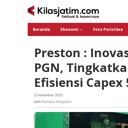
Lewati
ke
konten
Beranda
Ekonomi
Foto Peristiwa
Preston : Inovas
PGN, Tingkatka
Efisiensi Capex
2 Desember 2022
oleh
Redaksi
oleh
Redaksi Kilasjatim
Kilasjatim