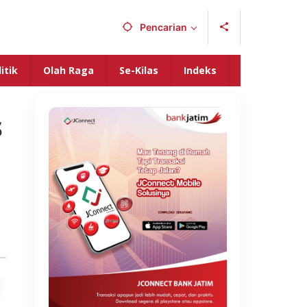
Pencarian
itik
Olah Raga
Se-Kilas
Indeks
s