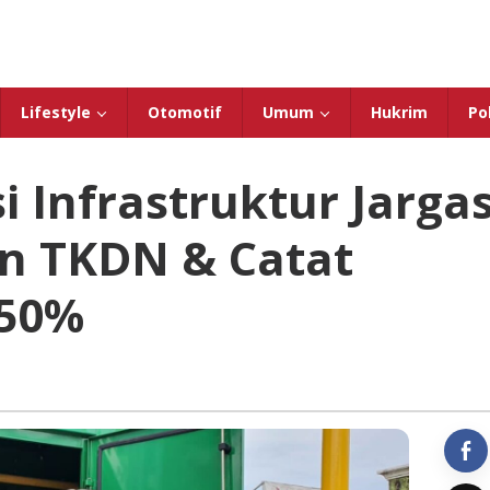
Lifestyle
Otomotif
Umum
Hukrim
Pol
i Infrastruktur Jarga
n TKDN & Catat
 50%