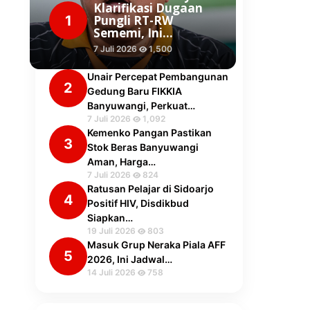
Klarifikasi Dugaan
1
Pungli RT-RW
Sememi, Ini…
7 Juli 2026
1,500
Unair Percepat Pembangunan
2
Gedung Baru FIKKIA
Banyuwangi, Perkuat…
7 Juli 2026
1,092
Kemenko Pangan Pastikan
3
Stok Beras Banyuwangi
Aman, Harga…
7 Juli 2026
824
Ratusan Pelajar di Sidoarjo
4
Positif HIV, Disdikbud
Siapkan…
19 Juli 2026
803
Masuk Grup Neraka Piala AFF
5
2026, Ini Jadwal…
14 Juli 2026
758