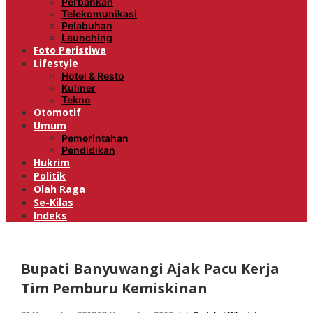
Perbankan
Telekomunikasi
Pelabuhan
Launching
Foto Peristiwa
Lifestyle
Hotel & Resto
Kuliner
Tekno
Otomotif
Umum
Pemerintahan
Pendidikan
Hukrim
Politik
Olah Raga
Se-Kilas
Indeks
Bupati Banyuwangi Ajak Pacu Kerja
Tim Pemburu Kemiskinan