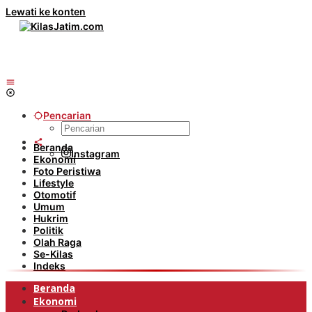
Lewati ke konten
Pencarian
Beranda
Instagram
Ekonomi
Foto Peristiwa
Lifestyle
Otomotif
Umum
Hukrim
Politik
Olah Raga
Se-Kilas
Indeks
Beranda
Ekonomi