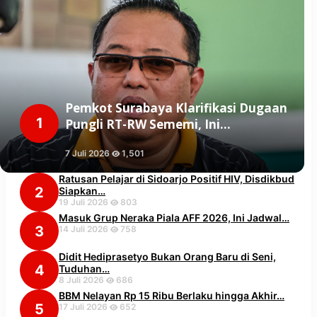
Pemkot Surabaya Klarifikasi Dugaan
1
Pungli RT-RW Sememi, Ini…
7 Juli 2026
1,501
Ratusan Pelajar di Sidoarjo Positif HIV, Disdikbud
2
Siapkan…
19 Juli 2026
803
Masuk Grup Neraka Piala AFF 2026, Ini Jadwal…
3
14 Juli 2026
758
Didit Hediprasetyo Bukan Orang Baru di Seni,
4
Tuduhan…
8 Juli 2026
686
BBM Nelayan Rp 15 Ribu Berlaku hingga Akhir…
5
17 Juli 2026
652