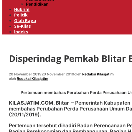
Pendidikan
Hukrim
Politik
Olah Raga
Se-Kilas
Indeks
Disperindag Pemkab Blitar
20 November 2019
20 November 2019
oleh
Redaksi Kilasjatim
oleh
Redaksi Kilasjatim
Pertemuan membahas Perubahan Perda Perusahaan Umum 
KILASJATIM.COM, Blitar
– Pemerintah Kabupaten 
membahas Perubahan Perda Perusahaan Umum Daerah
(20/11/2019).
Pertemuan tersebut dihadiri Badan Perencanaan Pem
Bagian Perekonomian dan Pembangunan, Bagian Huk