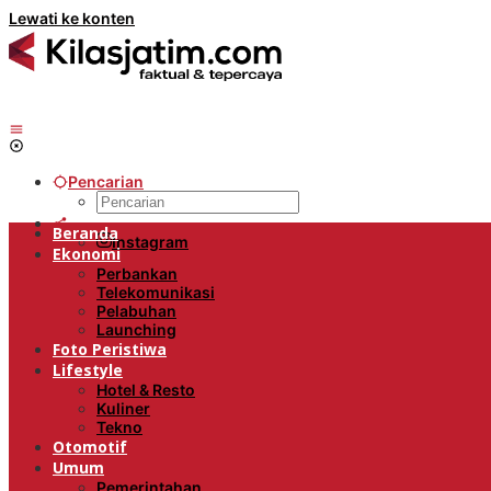
Lewati ke konten
Pencarian
Beranda
Instagram
Ekonomi
Perbankan
Telekomunikasi
Pelabuhan
Launching
Foto Peristiwa
Lifestyle
Hotel & Resto
Kuliner
Tekno
Otomotif
Umum
Pemerintahan