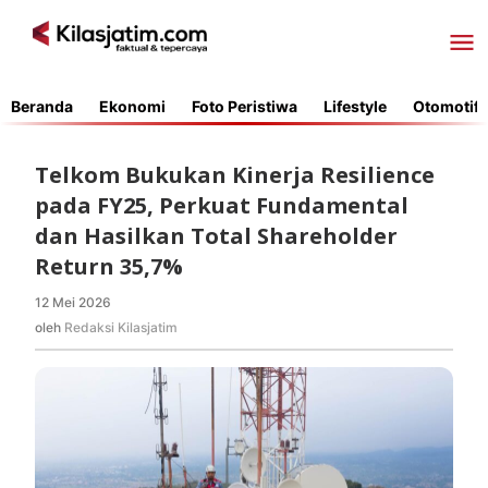
Lewati
ke
konten
Beranda
Ekonomi
Foto Peristiwa
Lifestyle
Otomotif
Telkom Bukukan Kinerja Resilience
pada FY25, Perkuat Fundamental
dan Hasilkan Total Shareholder
Return 35,7%
12 Mei 2026
oleh
Redaksi
oleh
Redaksi Kilasjatim
Kilasjatim