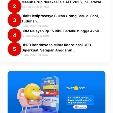
Masuk Grup Neraka Piala AFF 2026, Ini Jadwal…
2
14 Juli 2026
762
Didit Hediprasetyo Bukan Orang Baru di Seni,
3
Tuduhan…
8 Juli 2026
696
BBM Nelayan Rp 15 Ribu Berlaku hingga Akhir…
4
17 Juli 2026
669
DPRD Bondowoso Minta Koordinasi OPD
5
Diperkuat, Serapan Anggaran…
8 Juli 2026
646