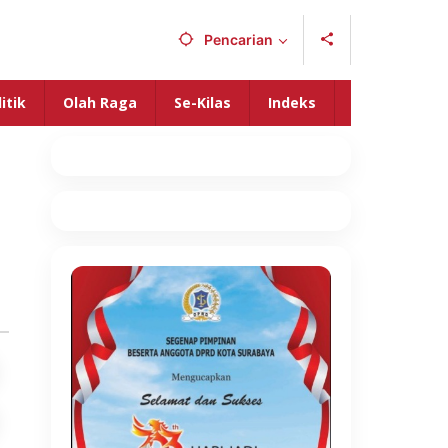
Pencarian
itik
Olah Raga
Se-Kilas
Indeks