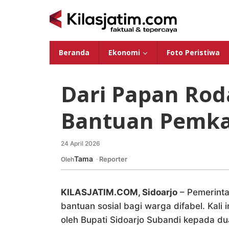
Lewati
ke
konten
Beranda
Ekonomi
Foto Peristiwa
Dari Papan Rod
Bantuan Pemkab
24 April 2026
oleh
Redaksi
Tama
Reporter
Oleh
KILASJATIM.COM, Sidoarjo
– Pemerinta
bantuan sosial bagi warga difabel. Kali 
oleh Bupati Sidoarjo Subandi kepada 