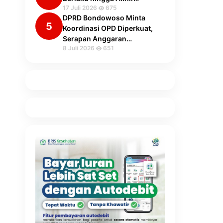
17 Juli 2026
675
DPRD Bondowoso Minta
5
Koordinasi OPD Diperkuat,
Serapan Anggaran…
8 Juli 2026
651