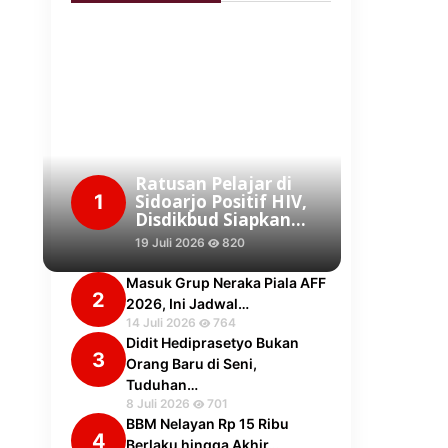
Ratusan Pelajar di
1
Sidoarjo Positif HIV,
Disdikbud Siapkan…
19 Juli 2026
820
Masuk Grup Neraka Piala AFF
2
2026, Ini Jadwal…
14 Juli 2026
764
Didit Hediprasetyo Bukan
3
Orang Baru di Seni,
Tuduhan…
8 Juli 2026
701
BBM Nelayan Rp 15 Ribu
4
Berlaku hingga Akhir…