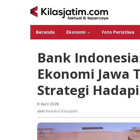
Lewati
ke
konten
Beranda
Ekonomi
Foto Peristiwa
Bank Indonesia
Ekonomi Jawa 
Strategi Hadapi 
6 April 2026
oleh
Redaksi
oleh
Redaksi Kilasjatim
Kilasjatim