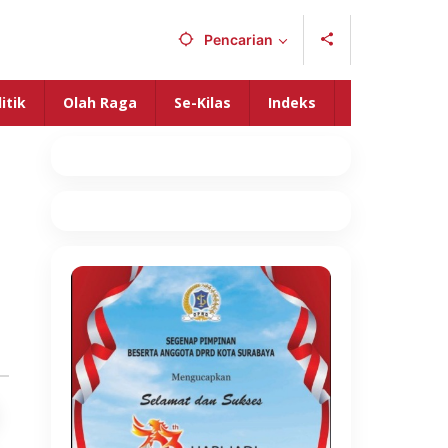
Pencarian
itik
Olah Raga
Se-Kilas
Indeks