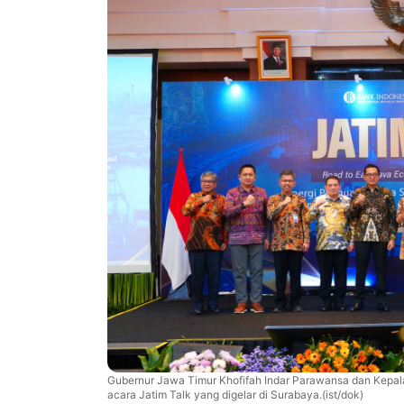
Gubernur Jawa Timur Khofifah Indar Parawansa dan Kepala
acara Jatim Talk yang digelar di Surabaya.(ist/dok)