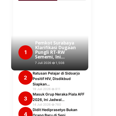
Pemkot Surabaya
Klarifikasi Dugaan
1
Pungli RT-RW
Sememi, Ini…
7 Juli 2026
1,508
Ratusan Pelajar di Sidoarjo
2
Positif HIV, Disdikbud
Siapkan…
19 Juli 2026
811
Masuk Grup Neraka Piala AFF
3
2026, Ini Jadwal…
14 Juli 2026
760
Didit Hediprasetyo Bukan
4
Orang Baru di Seni,