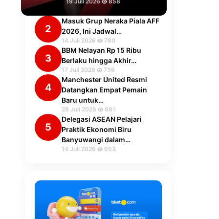
19 Juli 2026
858
Masuk Grup Neraka Piala AFF
2
2026, Ini Jadwal…
14 Juli 2026
780
BBM Nelayan Rp 15 Ribu
3
Berlaku hingga Akhir…
17 Juli 2026
736
Manchester United Resmi
4
Datangkan Empat Pemain
Baru untuk…
28 Juli 2026
681
Delegasi ASEAN Pelajari
5
Praktik Ekonomi Biru
Banyuwangi dalam…
14 Juli 2026
653