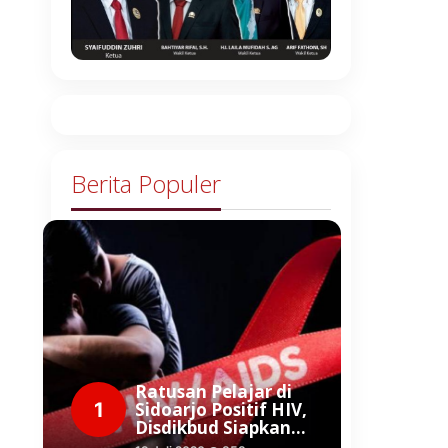
Berita Populer
Ratusan Pelajar di
1
Sidoarjo Positif HIV,
Disdikbud Siapkan…