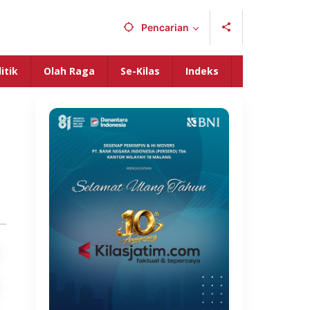
Pencarian
itik
Olah Raga
Se-Kilas
Indeks