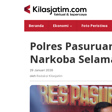
Lewati
ke
konten
Beranda
Ekonomi
Foto Peristiwa
Polres Pasurua
Narkoba Selama
29 Januari 2026
oleh
Redaksi
oleh
Redaksi Kilasjatim
Kilasjatim