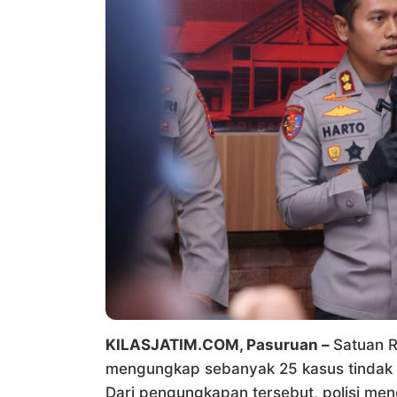
KILASJATIM.COM, Pasuruan –
Satuan R
mengungkap sebanyak 25 kasus tindak p
Dari pengungkapan tersebut, polisi me