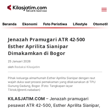
Lewati
ke
konten
Beranda
Ekonomi
Foto Peristiwa
Lifestyle
Otomotif
Jenazah Pramugari ATR 42-500
Esther Aprilita Sianipar
Dimakamkan di Bogor
25 Januari 2026
oleh
Redaksi
oleh
Redaksi Kilasjatim
Kilasjatim
Pihak keluarga almarhumah Esther Aprilita Sianipar dengan raut
wajah duka saat prosesi pemakaman yang dilaksanakan di TPU
Gunung Gadung, Bogor. (Foto: Tangkapan layar
Tiktok/@renti.nababan)
KILASJATIM.COM
– Jenazah pramugari
pesawat ATR 42-500, Esther Aprilita Sianipar,