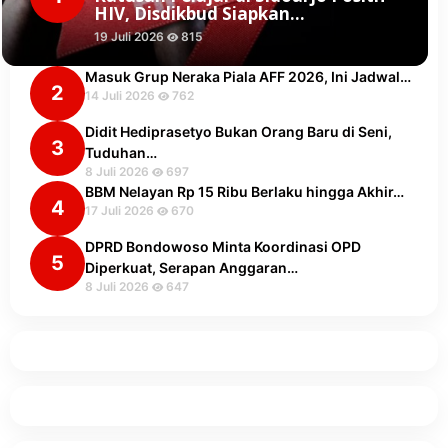
HIV, Disdikbud Siapkan…
19 Juli 2026
815
Masuk Grup Neraka Piala AFF 2026, Ini Jadwal…
2
14 Juli 2026
762
Didit Hediprasetyo Bukan Orang Baru di Seni,
3
Tuduhan…
8 Juli 2026
697
BBM Nelayan Rp 15 Ribu Berlaku hingga Akhir…
4
17 Juli 2026
670
DPRD Bondowoso Minta Koordinasi OPD
5
Diperkuat, Serapan Anggaran…
8 Juli 2026
647