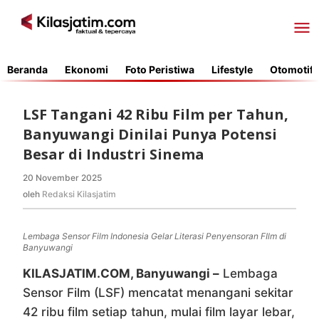
Lewati
ke
konten
Beranda
Ekonomi
Foto Peristiwa
Lifestyle
Otomotif
LSF Tangani 42 Ribu Film per Tahun,
Banyuwangi Dinilai Punya Potensi
Besar di Industri Sinema
20 November 2025
oleh
Redaksi
oleh
Redaksi Kilasjatim
Kilasjatim
Lembaga Sensor Film Indonesia Gelar Literasi Penyensoran FIlm di
Banyuwangi
KILASJATIM.COM, Banyuwangi –
Lembaga
Sensor Film (LSF) mencatat menangani sekitar
42 ribu film setiap tahun, mulai film layar lebar,