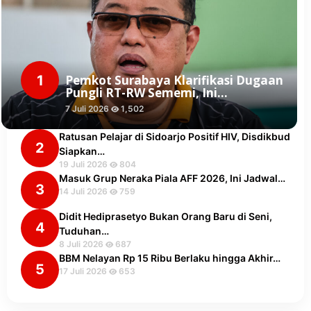
1
Pemkot Surabaya Klarifikasi Dugaan
Pungli RT-RW Sememi, Ini…
7 Juli 2026
1,502
Ratusan Pelajar di Sidoarjo Positif HIV, Disdikbud
2
Siapkan…
19 Juli 2026
804
Masuk Grup Neraka Piala AFF 2026, Ini Jadwal…
3
14 Juli 2026
759
Didit Hediprasetyo Bukan Orang Baru di Seni,
4
Tuduhan…
8 Juli 2026
687
BBM Nelayan Rp 15 Ribu Berlaku hingga Akhir…
5
17 Juli 2026
653