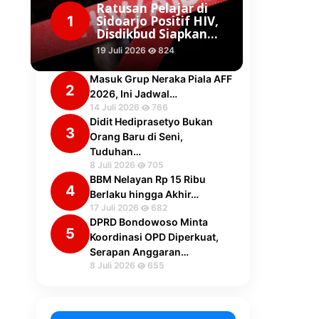
Ratusan Pelajar di
1
Sidoarjo Positif HIV,
Disdikbud Siapkan…
19 Juli 2026
824
Masuk Grup Neraka Piala AFF
2
2026, Ini Jadwal…
14 Juli 2026
766
Didit Hediprasetyo Bukan
3
Orang Baru di Seni,
Tuduhan…
8 Juli 2026
705
BBM Nelayan Rp 15 Ribu
4
Berlaku hingga Akhir…
17 Juli 2026
682
DPRD Bondowoso Minta
5
Koordinasi OPD Diperkuat,
Serapan Anggaran…
8 Juli 2026
655