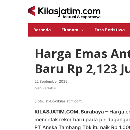
Lewati
ke
konten
Beranda
Ekonomi
Foto Peristiwa
Harga Emas An
Baru Rp 2,123 J
22 September 2025
oleh
Redaksi
oleh
Redaksi
(Foto: Ist-Dok/kilasjatim.com)
KILASJATIM.COM, Surabaya
– Harga e
mencetak rekor baru pada perdagangan
PT Aneka Tambang Tbk itu naik Rp 1.00