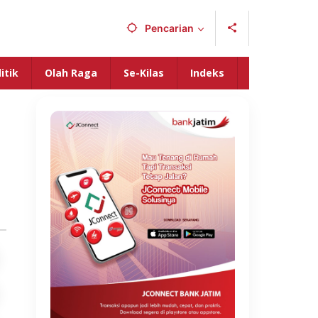
Pencarian
itik
Olah Raga
Se-Kilas
Indeks