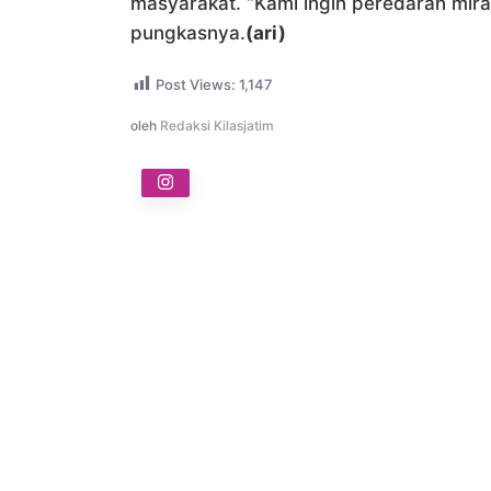
masyarakat. “Kami ingin peredaran miras
pungkasnya.
(ari)
Post Views:
1,147
oleh
Redaksi Kilasjatim