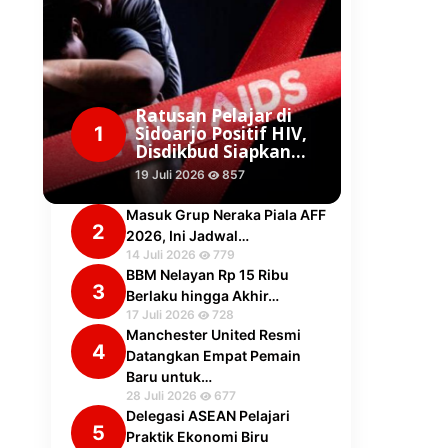
Ratusan Pelajar di
1
Sidoarjo Positif HIV,
Disdikbud Siapkan…
19 Juli 2026
857
Masuk Grup Neraka Piala AFF
2
2026, Ini Jadwal…
14 Juli 2026
779
BBM Nelayan Rp 15 Ribu
3
Berlaku hingga Akhir…
17 Juli 2026
728
Manchester United Resmi
4
Datangkan Empat Pemain
Baru untuk…
28 Juli 2026
677
Delegasi ASEAN Pelajari
5
Praktik Ekonomi Biru