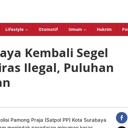
Lifestyle
Otomotif
Umum
Hukrim
Pol
baya Kembali Segel
ras Ilegal, Puluhan
an
olisi Pamong Praja (Satpol PP) Kota Surabaya
lam menindak peredaran minuman keras