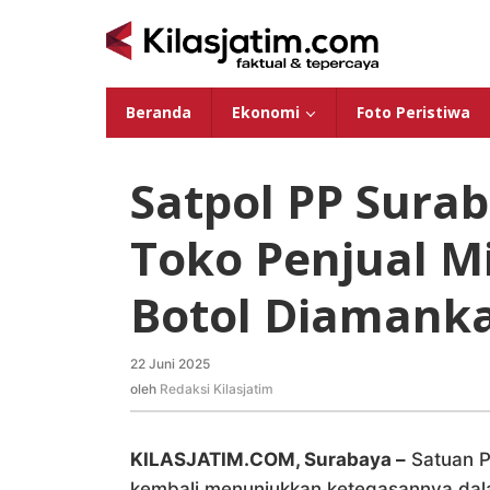
Lewati
ke
konten
Beranda
Ekonomi
Foto Peristiwa
Satpol PP Sura
Toko Penjual Mi
Botol Diamank
22 Juni 2025
oleh
Redaksi
oleh
Redaksi Kilasjatim
Kilasjatim
KILASJATIM.COM, Surabaya –
Satuan P
kembali menunjukkan ketegasannya da