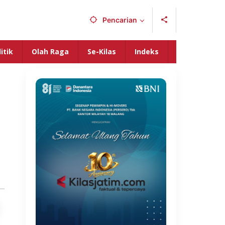
Pencarian
itik
Olah Raga
Se-Kilas
Indeks